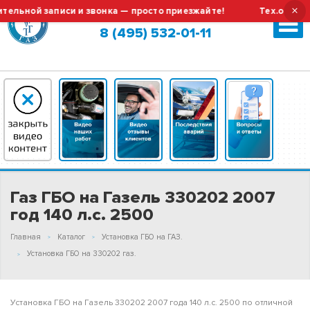
×
ной записи и звонка — просто приезжайте!
Тех.обслуживан
Москва (сменить город?)
8 (495) 532-01-11
Газ ГБО на Газель 330202 2007
год 140 л.с. 2500
Главная
Каталог
Установка ГБО на ГАЗ.
Установка ГБО на 330202 газ.
Установка ГБО на Газель 330202 2007 года 140 л.с. 2500 по отличной