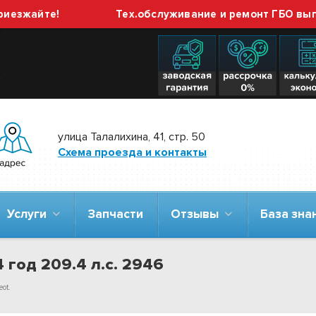
айте!
Тех.обслуживание и ремонт ГБО выполняе
улица Талалихина, 41, стр. 50
Схема проезда и контакты
Услуги
Запчасти
Отзывы
База зн
 год 209.4 л.с. 2946
ot.