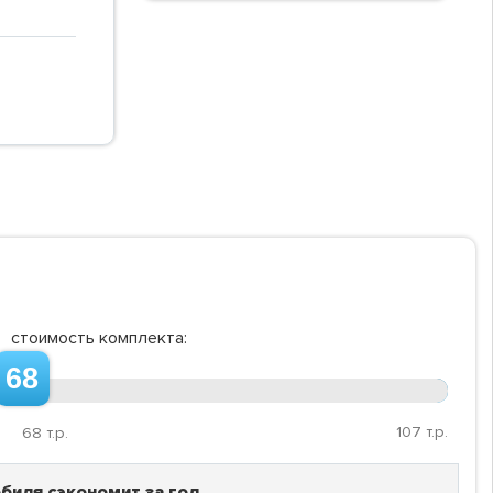
стоимость комплекта:
68
107
т.р.
68
т.р.
биля сэкономит за год