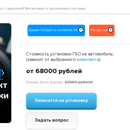
ене с гарантией! Метановые и пропановые системы
Дарим 500руб и cashback 5%
Рассрочка
?
?
Стоимость установки ГБО на автомобиль:
(зависит от выбранного
комплекта
)
от 68000
рублей
Next
82960
рублей
Раньше было дороже:
Записатся на установку
Задать вопрос