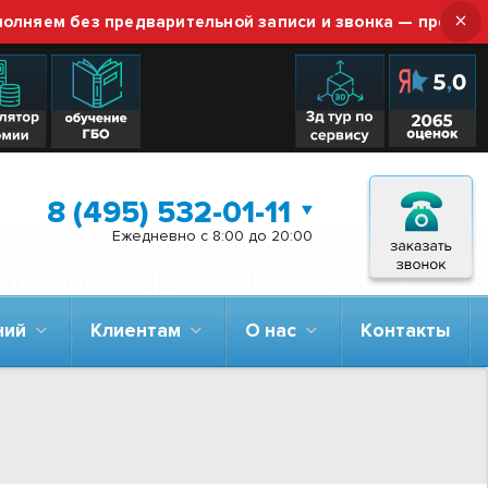
×
м без предварительной записи и звонка — просто приез
8 (495) 532-01-11
Ежедневно с 8:00 до 20:00
аний
Клиентам
О нас
Контакты