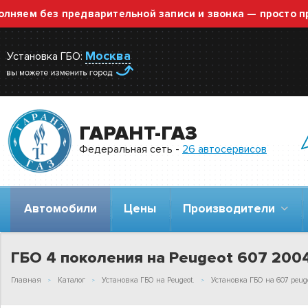
 без предварительной записи и звонка — просто приезж
Москва
Установка ГБО:
ГАРАНТ-ГАЗ
Федеральная сеть -
26 автосервисов
Автомобили
Цены
Производители
ГБО 4 поколения на Peugeot 607 2004
Главная
Каталог
Установка ГБО на Peugeot.
Установка ГБО на 607 peuge