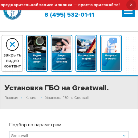
×
льной записи и звонка — просто приезжайте!
Тех.обслужи
Москва (сменить город?)
8 (495) 532-01-11
Установка ГБО на Greatwall.
Главная
Каталог
Установка ГБО на Greatwall.
Подбор по параметрам