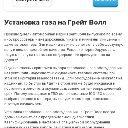
Установка газа на Грейт Волл
Производители автомобилей марки Грейт Волл выпускают по всему
миру кроссоверы и внедорожники, пикапы и минивэны, лимузины и
даже автокемперы. Эти машины отлично сочетают в себе доступную
цену и вполне достойное качество. Решение переоборудовать
такую машину на газ только подчеркнет ее преимущество на
дороге!
Один из главных критериев выбора газобаллонного оборудования
на Грейт Волл - надежность и окупаемость газовой системы, при
этом оба критерия взаимосвязаны. Если оборудование окажется не
надежным, то быстро выйдет из строя или же будет нуждаться в
постоянном ремонте, а окупаемость затянется на неопределенный
срок. Потому, вкладывая в ГБО дополнительные 100-150 евро и
выбрав толкового мастера, вы получите комфорт, надежность,
быструю окупаемость.
Установка газобаллонного оборудования на Грейт Волл всегда
должна начинаться с предварительной диагностики.
Квалифицированные мастера на специальном оборудовании
изучают показатели работы двигателя и его узлов, далее