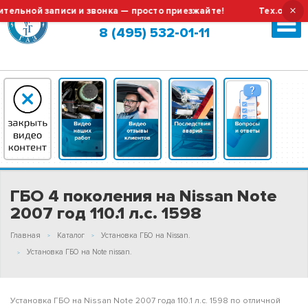
×
ной записи и звонка — просто приезжайте!
Тех.обслуживан
Москва (сменить город?)
8 (495) 532-01-11
ГБО 4 поколения на Nissan Note
2007 год 110.1 л.с. 1598
Главная
Каталог
Установка ГБО на Nissan.
Установка ГБО на Note nissan.
Установка ГБО на Nissan Note 2007 года 110.1 л.с. 1598 по отличной