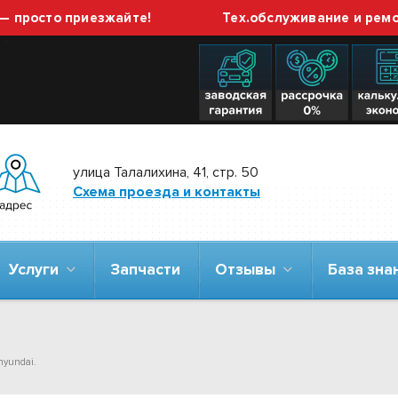
сто приезжайте!
Тех.обслуживание и ремонт ГБ
улица Талалихина, 41, стр. 50
Схема проезда и контакты
Услуги
Запчасти
Отзывы
База зн
hyundai.