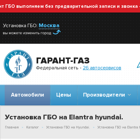
 выполняем без предварительной записи и звонка — про
Москва
Установка ГБО:
ГАРАНТ-ГАЗ
Федеральная сеть -
26 автосервисов
Автомобили
Цены
Производители
Установка ГБО на Elantra hyundai.
Главная
Каталог
Установка ГБО на Hyundai.
Установка ГБО на Elantra 