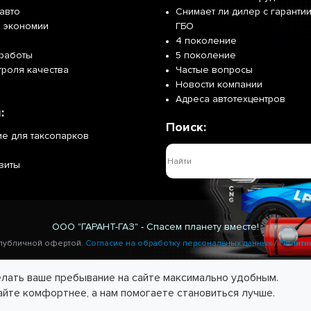
авто
Снимает ли дилер с гарантии
р экономии
ГБО
4 поколение
работы
5 поколение
троля качества
Частые вопросы
Новости компании
Адреса автотехцентров
:
Поиск:
е для таксопарков
зиты
ООО "ГАРАНТ-ГАЗ" - Спасем планету вместе!
 публичной офертой.
Согласие на обработку персональных данных
/
Полити
елать ваше пребывание на сайте максимально удобным.
айте комфортнее, а нам помогаете становиться лучше.
Калькул