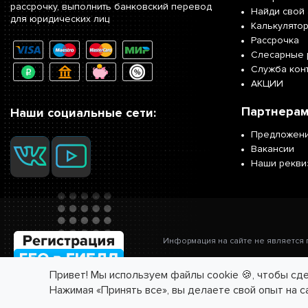
рассрочку, выполнить банковский перевод
Найди свой 
для юридических лиц
Калькулято
Рассрочка
Слесарные 
Служба кон
АКЦИИ
Партнерам
Наши социальные сети:
Предложени
Вакансии
Наши рекви
Информация на сайте не является
Привет! Мы используем файлы cookie 🍪, чтобы сд
Нажимая «Принять все», вы делаете свой опыт на с