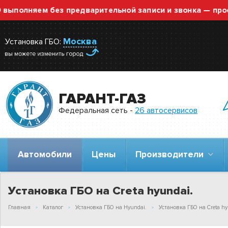
лняем без предварительной записи и звонка — просто п
Москва
Установка ГБО:
ГАРАНТ-ГАЗ
Федеральная сеть -
26 автосервисов
Автомобили
Цены
Производители
Установка ГБО на Creta hyundai.
Главная
Каталог
Установка ГБО на Hyundai.
Установка ГБО на Creta hy