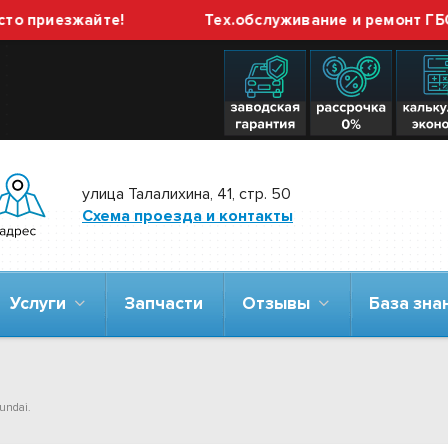
риезжайте!
Тех.обслуживание и ремонт ГБО вып
улица Талалихина, 41, стр. 50
Схема проезда и контакты
Услуги
Запчасти
Отзывы
База зн
undai.