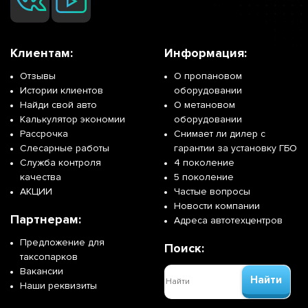
Клиентам:
Информация:
Отзывы
О пропановом
Истории клиентов
оборудовании
Найди свой авто
О метановом
Калькулятор экономии
оборудовании
Рассрочка
Снимает ли дилер с
Слесарные работы
гарантии за установку ГБО
Служба контроля
4 поколение
качества
5 поколение
АКЦИИ
Частые вопросы
Новости компании
Партнерам:
Адреса автотехцентров
Предложение для
Поиск:
таксопарков
Вакансии
Найти
Наши реквизиты