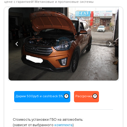
цене с гарантией! Метановые и пропановые системы
Previous
Next
Дарим 500руб и cashback 5%
Рассрочка
?
?
Стоимость установки ГБО на автомобиль:
(зависит от выбранного
комплекта
)