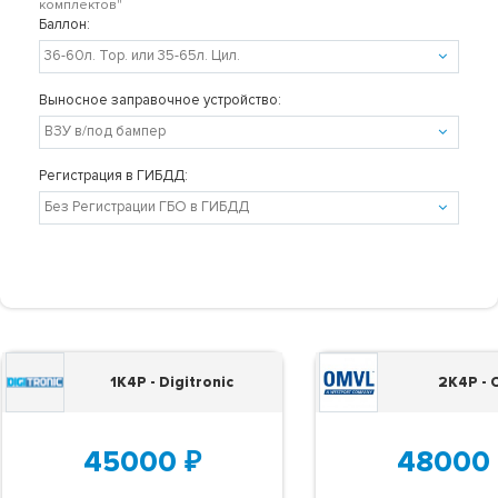
комплектов"
Баллон:
Выносное заправочное устройство:
Регистрация в ГИБДД:
1K4P - Digitronic
2K4P -
45000
₽
48000