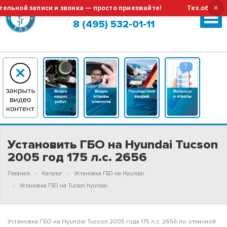
×
ой записи и звонка — просто приезжайте!
Тех.обслуживан
Москва (сменить город?)
8 (495) 532-01-11
Установить ГБО на Hyundai Tucson
2005 год 175 л.с. 2656
Главная
Каталог
Установка ГБО на Hyundai.
Установка ГБО на Tucson hyundai.
Установка ГБО на Hyundai Tucson 2005 года 175 л.с. 2656 по отличной