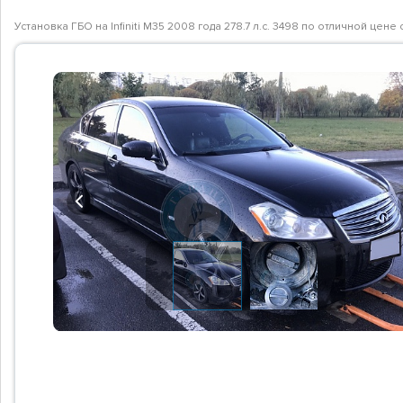
Установка ГБО на Infiniti M35 2008 года 278.7 л.с. 3498 по отличной це
Previous