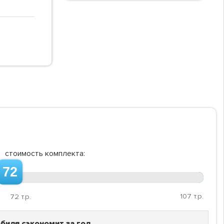
стоимость комплекта:
72
107
т.р.
72
т.р.
биля сэкономит за год