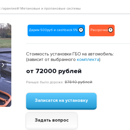
не с гарантией! Метановые и пропановые системы
Дарим 500руб и cashback 5%
Рассрочка
?
?
Стоимость установки ГБО на автомобиль:
(зависит от выбранного
комплекта
)
Next
от 72000
рублей
87840
рублей
Раньше было дороже:
Записатся на установку
Задать вопрос