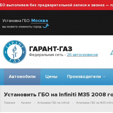
полняем без предварительной записи и звонка — просто
Москва
Установка ГБО:
ГАРАНТ-ГАЗ
Федеральная сеть -
26 автосервисов
Автомобили
Цены
Производители
Установить ГБО на Infiniti M35 2008 го
Главная
Каталог
Установка ГБО на Infiniti.
Установка ГБО на M35 infinit