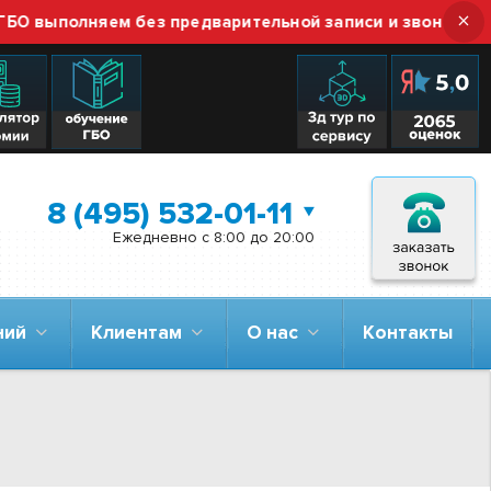
×
ыполняем без предварительной записи и звонка — прост
8 (495) 532-01-11
Ежедневно с 8:00 до 20:00
аний
Клиентам
О нас
Контакты