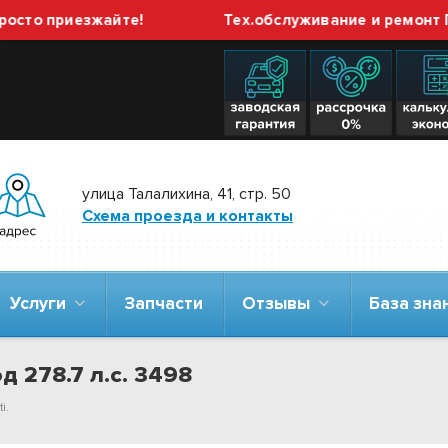
 приезжайте!
Тех.обслуживание и ремонт ГБО в
улица Талалихина, 41, стр. 50
Схема проезда и контакты
Услуги
Запчасти
Отзывы
База зн
д 278.7 л.с. 3498
i.