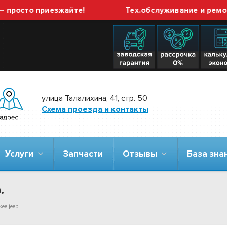
о приезжайте!
Тех.обслуживание и ремонт ГБО 
улица Талалихина, 41, стр. 50
Схема проезда и контакты
Услуги
Запчасти
Отзывы
База зн
.
ee jeep.