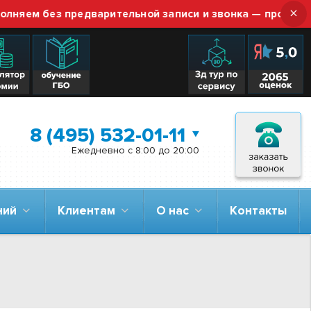
×
м без предварительной записи и звонка — просто приезж
8 (495) 532-01-11
Ежедневно с 8:00 до 20:00
аний
Клиентам
О нас
Контакты