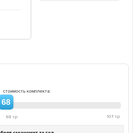
стоимость комплекта:
68
107
т.р.
68
т.р.
биля сэкономит за год