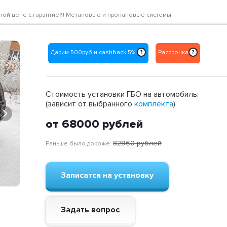
ичной цене с гарантией! Метановые и пропановые системы
Дарим 500руб и cashback 5%
Рассрочка
?
?
Стоимость установки ГБО на автомобиль:
(зависит от выбранного
комплекта
)
Next
от 68000
рублей
82960
рублей
Раньше было дороже:
Записатся на установку
Задать вопрос