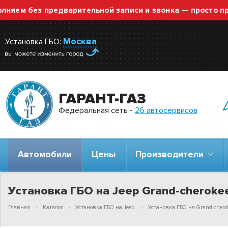
 без предварительной записи и звонка — просто приезж
Москва
Установка ГБО:
ГАРАНТ-ГАЗ
Федеральная сеть -
26 автосервисов
Автомобили
Цены
Производители
Установка ГБО на Jeep Grand-cherokee
Главная
Каталог
Установка ГБО на Jeep.
Установка ГБО на Grand-cherok