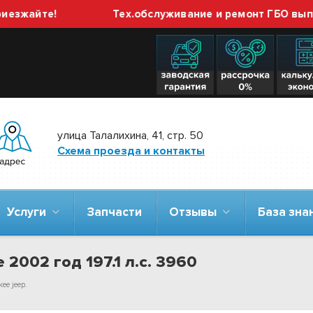
айте!
Тех.обслуживание и ремонт ГБО выполняе
улица Талалихина, 41, стр. 50
Схема проезда и контакты
Услуги
Запчасти
Отзывы
База зн
 2002 год 197.1 л.с. 3960
ee jeep.