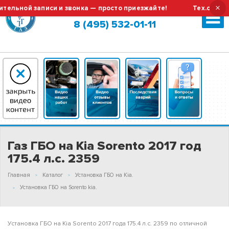
×
ной записи и звонка — просто приезжайте!
Тех.обслужива
Москва (сменить город?)
8 (495) 532-01-11
Газ ГБО на Kia Sorento 2017 год
175.4 л.с. 2359
Главная
Каталог
Установка ГБО на Kia.
Установка ГБО на Sorento kia.
Установка ГБО на Kia Sorento 2017 года 175.4 л.с. 2359 по отличной