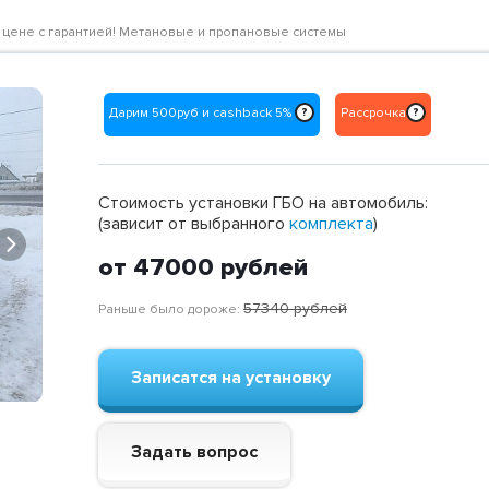
ной цене с гарантией! Метановые и пропановые системы
Дарим 500руб и cashback 5%
Рассрочка
?
?
Стоимость установки ГБО на автомобиль:
(зависит от выбранного
комплекта
)
Next
от 47000
рублей
57340
рублей
Раньше было дороже:
Записатся на установку
Задать вопрос