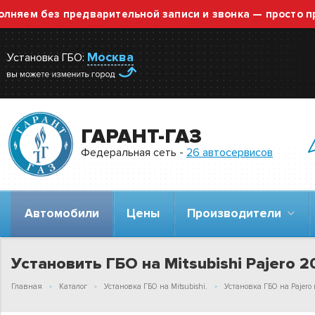
 без предварительной записи и звонка — просто приезж
Москва
Установка ГБО:
ГАРАНТ-ГАЗ
Федеральная сеть -
26 автосервисов
Автомобили
Цены
Производители
Установить ГБО на Mitsubishi Pajero 2
Главная
Каталог
Установка ГБО на Mitsubishi.
Установка ГБО на Pajero m