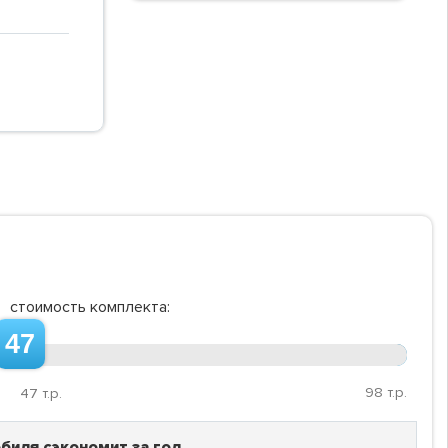
стоимость комплекта:
47
98
т.р.
47
т.р.
биля сэкономит за год