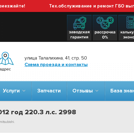
айте!
Тех.обслуживание и ремонт ГБО выполняе
улица Талалихина, 41, стр. 50
Схема проезда и контакты
Услуги
Запчасти
Отзывы
База зн
012 год 220.3 л.с. 2998
itsubishi.