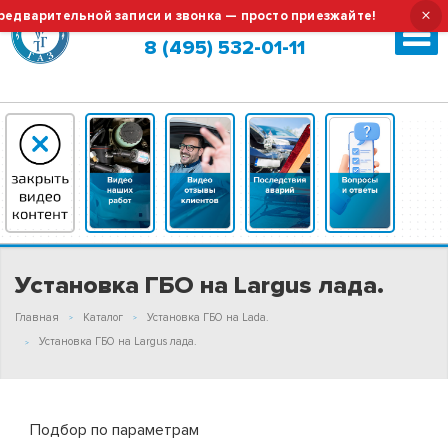
×
й записи и звонка — просто приезжайте!
Тех.обслуживани
Москва (сменить город?)
8 (495) 532-01-11
Установка ГБО на Largus лада.
Главная
Каталог
Установка ГБО на Lada.
Установка ГБО на Largus лада.
Подбор по параметрам