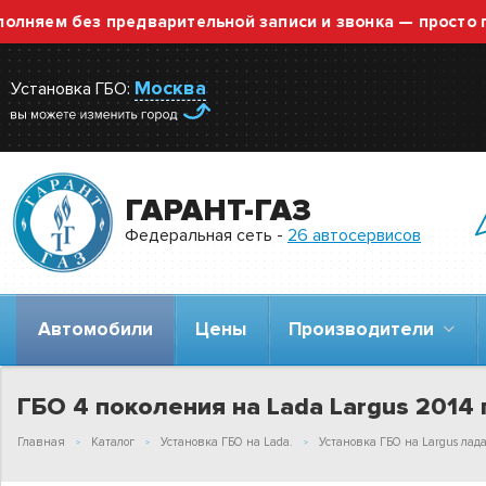
м без предварительной записи и звонка — просто приез
Москва
Установка ГБО:
ГАРАНТ-ГАЗ
Федеральная сеть -
26 автосервисов
Автомобили
Цены
Производители
ГБО 4 поколения на Lada Largus 2014 г
Главная
Каталог
Установка ГБО на Lada.
Установка ГБО на Largus лада