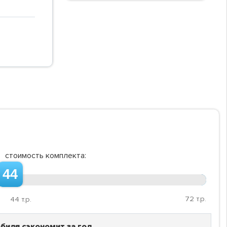
стоимость комплекта:
44
72
т.р.
44
т.р.
биля сэкономит за год