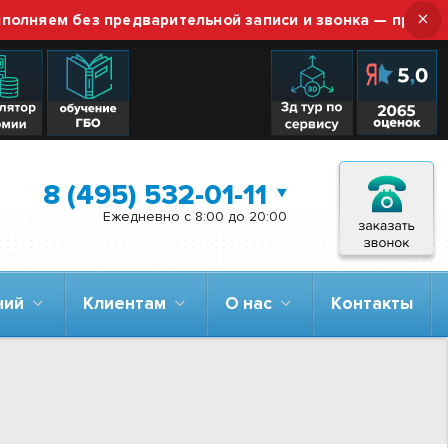
×
ем без предварительной записи и звонка — просто приез
8 (495) 532-01-11
Ежедневно с 8:00 до 20:00
аний
Клиентам
О нас
Контакты