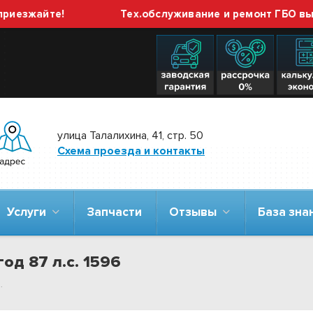
жайте!
Тех.обслуживание и ремонт ГБО выполня
улица Талалихина, 41, стр. 50
Схема проезда и контакты
Услуги
Запчасти
Отзывы
База зн
од 87 л.с. 1596
.