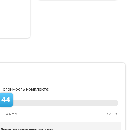
стоимость комплекта:
44
72
т.р.
44
т.р.
биля сэкономит за год