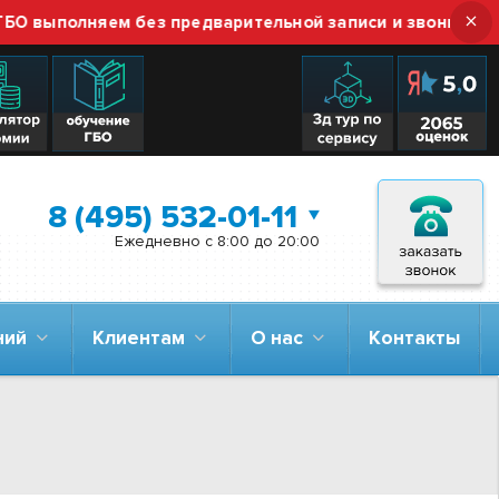
×
ыполняем без предварительной записи и звонка — просто
8 (495) 532-01-11
Ежедневно с 8:00 до 20:00
аний
Клиентам
О нас
Контакты