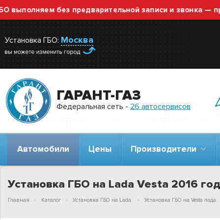
полняем без предварительной записи и звонка — просто
Москва
Установка ГБО:
ГАРАНТ-ГАЗ
Федеральная сеть -
26 автосервисов
Автомобили
Цены
Производители
Установка ГБО на Lada Vesta 2016 год 
Главная
Каталог
Установка ГБО на Lada.
Установка ГБО на Vesta лада.