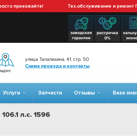
 приезжайте!
Тех.обслуживание и ремонт ГБО в
улица Талалихина, 41, стр. 50
Схема проезда и контакты
Услуги
Запчасти
Отзывы
База зн
106.1 л.с. 1596