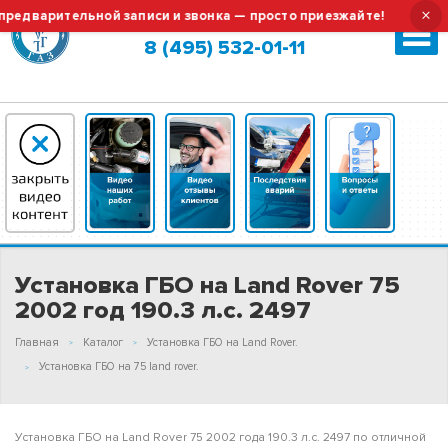
×
варительной записи и звонка — просто приезжайте!
Тех.об
Москва (сменить город?)
8 (495) 532-01-11
Установка ГБО на Land Rover 75
2002 год 190.3 л.с. 2497
Главная
Каталог
Установка ГБО на Land Rover.
Установка ГБО на 75 land rover.
Установка ГБО на Land Rover 75 2002 года 190.3 л.с. 2497 по отличной