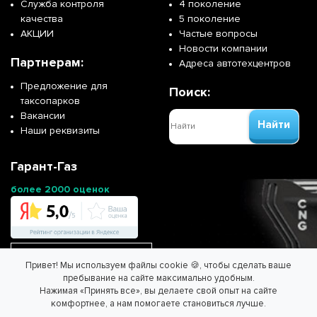
Служба контроля
4 поколение
качества
5 поколение
АКЦИИ
Частые вопросы
Новости компании
Партнерам:
Адреса автотехцентров
Предложение для
Поиск:
таксопарков
Вакансии
Найти
Наши реквизиты
Гарант-Газ
более 2000 оценок
Перейти на сайт франшизы
Привет! Мы используем файлы cookie 🍪, чтобы сделать ваше
пребывание на сайте максимально удобным.
Нажимая «Принять все», вы делаете свой опыт на сайте
ООО "ГАРАНТ-ГАЗ" - Спасем планету вместе!
комфортнее, а нам помогаете становиться лучше.