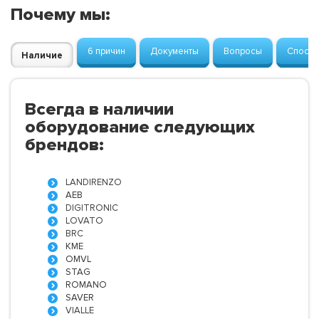
Почему мы:
6 причин
Документы
Вопросы
Способ
Наличие
Всегда в наличии
оборудование следующих
брендов:
LANDIRENZO
AEB
DIGITRONIC
LOVATO
BRC
KME
OMVL
STAG
ROMANO
SAVER
VIALLE