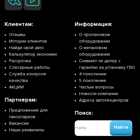
Клиентам:
Информация:
Отзывы
О пропановом
Истории клиентов
оборудовании
Найди свой авто
О метановом
Калькулятор экономии
оборудовании
Рассрочка
Снимает ли дилер с
Слесарные работы
гарантии за установку ГБО
Служба контроля
4 поколение
качества
5 поколение
АКЦИИ
Частые вопросы
Новости компании
Партнерам:
Адреса автотехцентров
Предложение для
Поиск:
таксопарков
Вакансии
Найти
Наши реквизиты