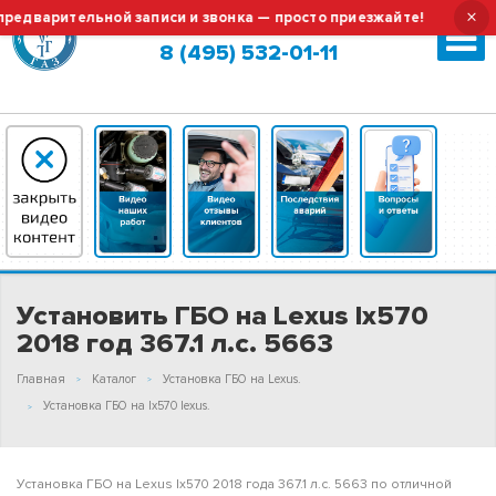
×
арительной записи и звонка — просто приезжайте!
Тех.об
Москва (сменить город?)
8 (495) 532-01-11
Установить ГБО на Lexus lx570
2018 год 367.1 л.с. 5663
Главная
Каталог
Установка ГБО на Lexus.
Установка ГБО на lx570 lexus.
Установка ГБО на Lexus lx570 2018 года 367.1 л.с. 5663 по отличной