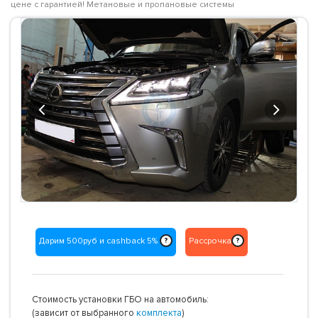
цене с гарантией! Метановые и пропановые системы
Previous
Next
Дарим 500руб и cashback 5%
Рассрочка
?
?
Стоимость установки ГБО на автомобиль:
(зависит от выбранного
комплекта
)