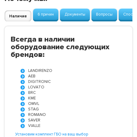
6 причин
Документы
Вопросы
Способ
Наличие
Всегда в наличии
оборудование следующих
брендов:
LANDIRENZO
AEB
DIGITRONIC
LOVATO
BRC
KME
OMVL
STAG
ROMANO
SAVER
VIALLE
Установим комплект ГБО на ваш выбор