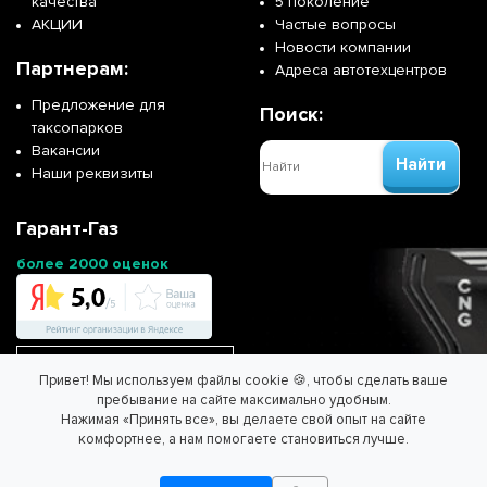
качества
5 поколение
АКЦИИ
Частые вопросы
Новости компании
Партнерам:
Адреса автотехцентров
Предложение для
Поиск:
таксопарков
Вакансии
Найти
Наши реквизиты
Гарант-Газ
более 2000 оценок
Перейти на сайт франшизы
Привет! Мы используем файлы cookie 🍪, чтобы сделать ваше
пребывание на сайте максимально удобным.
Нажимая «Принять все», вы делаете свой опыт на сайте
ООО "ГАРАНТ-ГАЗ" - Спасем планету вместе!
комфортнее, а нам помогаете становиться лучше.
Информация на сайте не является публичной офертой.
Согласие на обработку персональных данных
/
Политика