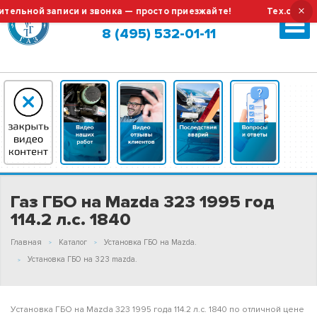
×
ной записи и звонка — просто приезжайте!
Тех.обслужива
Москва (сменить город?)
8 (495) 532-01-11
Газ ГБО на Mazda 323 1995 год
114.2 л.с. 1840
Главная
Каталог
Установка ГБО на Mazda.
Установка ГБО на 323 mazda.
Установка ГБО на Mazda 323 1995 года 114.2 л.с. 1840 по отличной цене