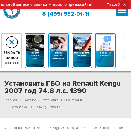
×
й записи и звонка — просто приезжайте!
Тех.обслуживани
Москва (сменить город?)
8 (495) 532-01-11
Установить ГБО на Renault Kengu
2007 год 74.8 л.с. 1390
Главная
Каталог
Установка ГБО на Renault.
Установка ГБО на Kengu renault.
Установка ГБО на Renault Kengu 2007 года 74.8 л.с. 1390 по отличной