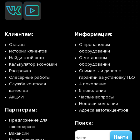
Клиентам:
Информация:
Отзывы
О пропановом
Истории клиентов
оборудовании
Найди свой авто
О метановом
Калькулятор экономии
оборудовании
Рассрочка
Снимает ли дилер с
Слесарные работы
гарантии за установку ГБО
Служба контроля
4 поколение
качества
5 поколение
АКЦИИ
Частые вопросы
Новости компании
Партнерам:
Адреса автотехцентров
Предложение для
Поиск:
таксопарков
Вакансии
Найти
Наши реквизиты