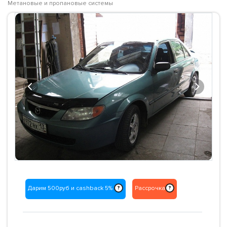
Метановые и пропановые системы
Previous
Next
Дарим 500руб и cashback 5%
Рассрочка
?
?