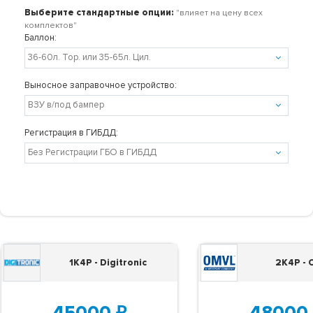
Выберите стандартные опции:
"влияет на цену всех
комплектов"
Баллон:
Выносное заправочное устройство:
Регистрация в ГИБДД:
1K4P - Digitronic
2K4P -
45000
₽
48000