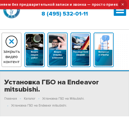
×
ем без предварительной записи и звонка — просто приезжайте!
Москва (сменить город?)
8 (495) 532-01-11
Установка ГБО на Endeavor
mitsubishi.
Главная
Каталог
Установка ГБО на Mitsubishi.
Установка ГБО на Endeavor mitsubishi.