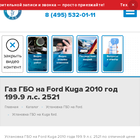
×
ьной записи и звонка — просто приезжайте!
Тех.обслужив
Москва (сменить город?)
8 (495) 532-01-11
Газ ГБО на Ford Kuga 2010 год
199.9 л.с. 2521
Главная
Каталог
Установка ГБО на Ford.
Установка ГБО на Kuga ford.
Установка ГБО на Ford Kuga 2010 года 199.9 л.с. 2521 по отличной цене