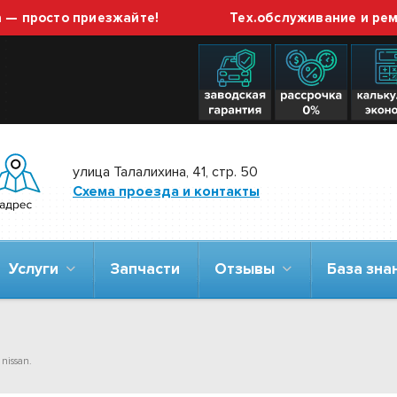
просто приезжайте!
Тех.обслуживание и ремонт
улица Талалихина, 41, стр. 50
Схема проезда и контакты
Услуги
Запчасти
Отзывы
База зн
nissan.