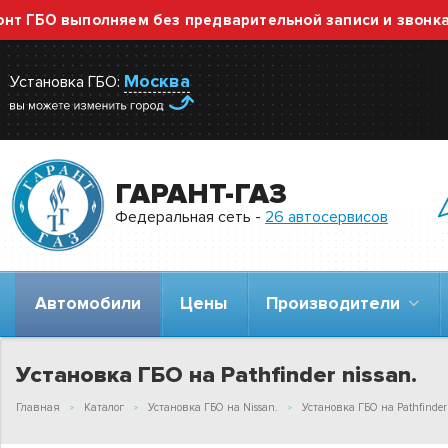
ГБО выполняем без предварительной записи и звонка — 
Москва
Установка ГБО:
ГАРАНТ-ГАЗ
Федеральная сеть -
26 автосервисов
Автомобили
Цены
Производители
Установка ГБО на Pathfinder nissan.
Главная
Каталог
Установка ГБО на Nissan.
Установка ГБО на Pathfinder 