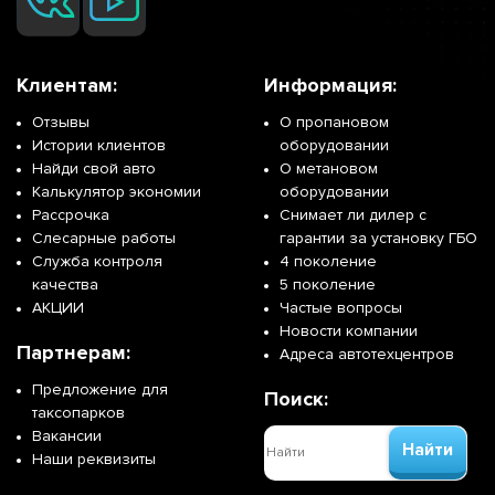
Клиентам:
Информация:
Отзывы
О пропановом
Истории клиентов
оборудовании
Найди свой авто
О метановом
Калькулятор экономии
оборудовании
Рассрочка
Снимает ли дилер с
Слесарные работы
гарантии за установку ГБО
Служба контроля
4 поколение
качества
5 поколение
АКЦИИ
Частые вопросы
Новости компании
Партнерам:
Адреса автотехцентров
Предложение для
Поиск:
таксопарков
Вакансии
Найти
Наши реквизиты