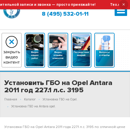
×
ной записи и звонка — просто приезжайте!
Тех.обслужива
Москва (сменить город?)
8 (495) 532-01-11
Установить ГБО на Opel Antara
2011 год 227.1 л.с. 3195
Главная
Каталог
Установка ГБО на Opel.
Установка ГБО на Antara opel.
Установка ГБО на Opel Antara 2011 года 227.1 л.с. 3195 по отличной цене