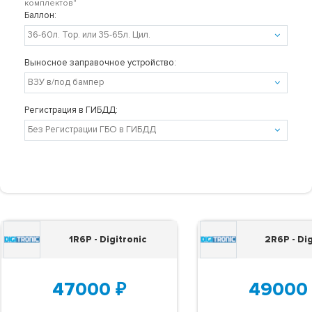
комплектов"
Баллон:
Выносное заправочное устройство:
Регистрация в ГИБДД:
1R6P - Digitronic
2R6P - Dig
47000
₽
49000