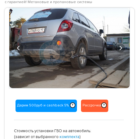
с гарантией! Метановые и пропановые системы
Previous
Next
Дарим 500руб и cashback 5%
Рассрочка
?
?
Стоимость установки ГБО на автомобиль:
(зависит от выбранного
комплекта
)