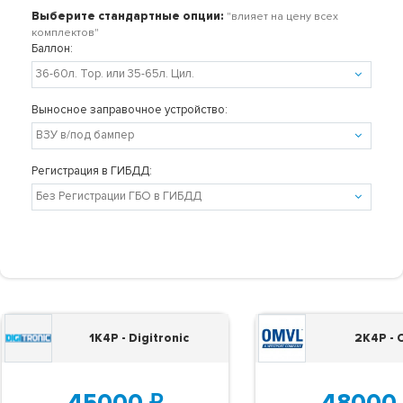
Выберите стандартные опции:
"влияет на цену всех
комплектов"
Баллон:
Выносное заправочное устройство:
Регистрация в ГИБДД:
1K4P - Digitronic
2K4P -
45000
₽
48000