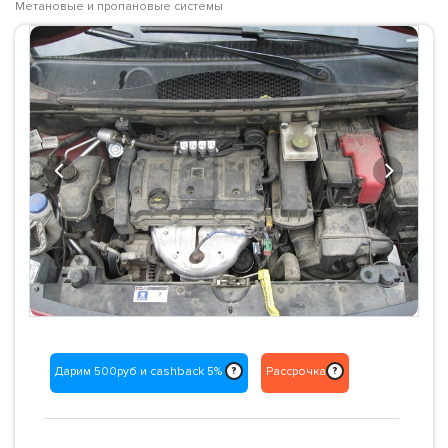
Метановые и пропановые системы
Previous
Next
Дарим 500руб и cashback 5%
Рассрочка
?
?