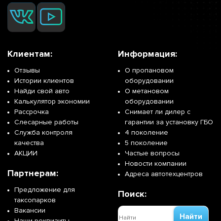
Клиентам:
Информация:
Отзывы
О пропановом
Истории клиентов
оборудовании
Найди свой авто
О метановом
Калькулятор экономии
оборудовании
Рассрочка
Снимает ли дилер с
Слесарные работы
гарантии за установку ГБО
Служба контроля
4 поколение
качества
5 поколение
АКЦИИ
Частые вопросы
Новости компании
Партнерам:
Адреса автотехцентров
Предложение для
Поиск:
таксопарков
Вакансии
Найти
Наши реквизиты