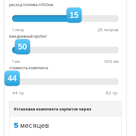
расход топлива л/100км:
15
1 литр
25 литров
ежедневный пробег:
50
1 км
500 км
стоимость комплекта:
44
44
т.р.
82
т.р.
Установка комплекта окупится через
5
месяцев