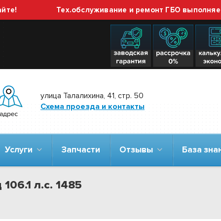
Тех.обслуживание и ремонт ГБО выполняем без 
улица Талалихина, 41, стр. 50
Схема проезда и контакты
Услуги
Запчасти
Отзывы
База зн
106.1 л.с. 1485