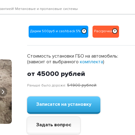
 гарантией! Метановые и пропановые системы
Дарим 500руб и cashback 5%
Рассрочка
?
?
Стоимость установки ГБО на автомобиль:
(зависит от выбранного
комплекта
)
от 45000
рублей
54900
рублей
Раньше было дороже:
Next
Записатся на установку
Задать вопрос