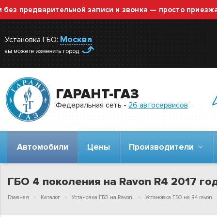
предварительной записи и звонка — просто приезжайте!
Москва
Установка ГБО:
ГАРАНТ-ГАЗ
Федеральная сеть -
26 автосервисов
Автомобили
Цены
Производители
ГБО 4 поколения на Ravon R4 2017 год 
Главная
Каталог
Установка ГБО на Ravon.
Установка ГБО на R4 ravon.