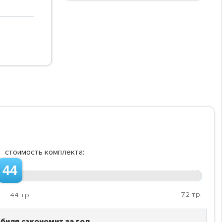
стоимость комплекта:
44
72
т.р.
44
т.р.
биля сэкономит за год