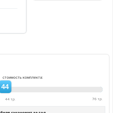
стоимость комплекта:
44
76
т.р.
44
т.р.
биля сэкономит за год