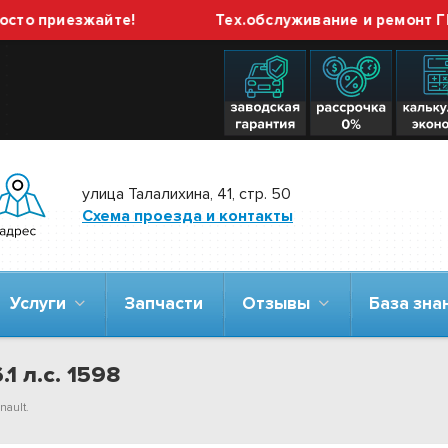
 приезжайте!
Тех.обслуживание и ремонт ГБО в
улица Талалихина, 41, стр. 50
Схема проезда и контакты
Услуги
Запчасти
Отзывы
База зн
1 л.с. 1598
nault.