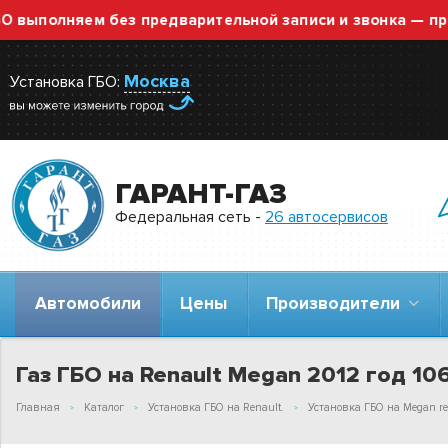
полняем без предварительной записи и звонка — просто
Москва
Установка ГБО:
ГАРАНТ-ГАЗ
Федеральная сеть -
26 автосервисов
Автомобили
Цены
Производители
Газ ГБО на Renault Megan 2012 год 106.
Главная
Каталог
Установка ГБО на Renault.
Установка ГБО на Megan re