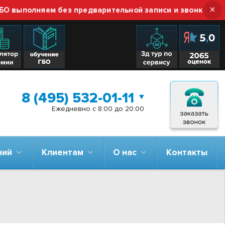
×
ыполняем без предварительной записи и звонка — просто
8 (495) 532-01-11
Ежедневно с 8:00 до 20:00
аний
Клиентам
О нас
Контакты