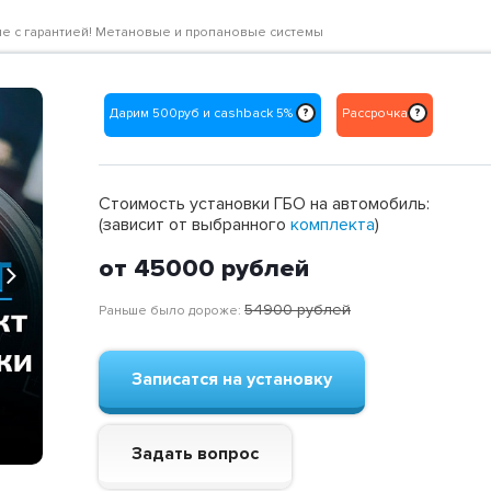
цене с гарантией! Метановые и пропановые системы
Дарим 500руб и cashback 5%
Рассрочка
?
?
Стоимость установки ГБО на автомобиль:
(зависит от выбранного
комплекта
)
от 45000
рублей
Next
54900
рублей
Раньше было дороже:
Записатся на установку
Задать вопрос