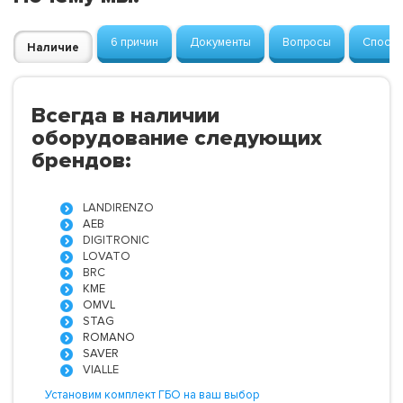
6 причин
Документы
Вопросы
Способ
Наличие
Всегда в наличии
оборудование следующих
брендов:
LANDIRENZO
AEB
DIGITRONIC
LOVATO
BRC
KME
OMVL
STAG
ROMANO
SAVER
VIALLE
Установим комплект ГБО на ваш выбор