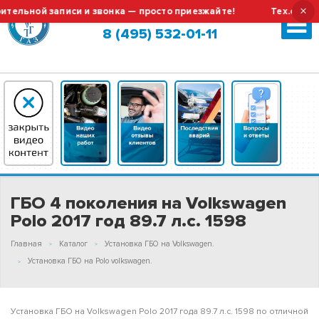
×
ной записи и звонка — просто приезжайте!
Тех.обслужива
Москва (сменить город?)
8 (495) 532-01-11
ГБО 4 поколения на Volkswagen
Polo 2017 год 89.7 л.с. 1598
Главная
Каталог
Установка ГБО на Volkswagen.
Установка ГБО на Polo volkswagen.
Установка ГБО на Volkswagen Polo 2017 года 89.7 л.с. 1598 по отличной