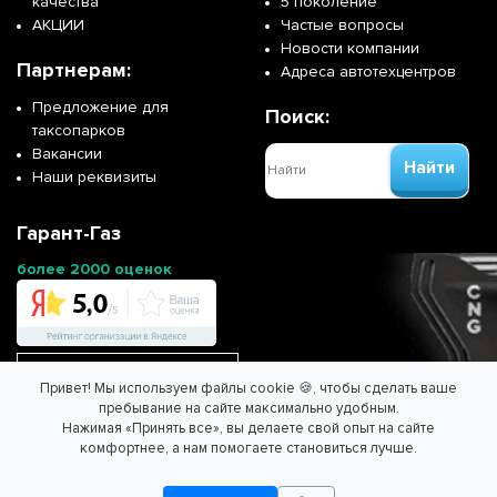
качества
5 поколение
АКЦИИ
Частые вопросы
Новости компании
Партнерам:
Адреса автотехцентров
Предложение для
Поиск:
таксопарков
Вакансии
Найти
Наши реквизиты
Гарант-Газ
более 2000 оценок
Перейти на сайт франшизы
Привет! Мы используем файлы cookie 🍪, чтобы сделать ваше
пребывание на сайте максимально удобным.
Нажимая «Принять все», вы делаете свой опыт на сайте
ООО "ГАРАНТ-ГАЗ" - Спасем планету вместе!
комфортнее, а нам помогаете становиться лучше.
Информация на сайте не является публичной офертой.
Согласие на обработку персональных данных
/
Политика