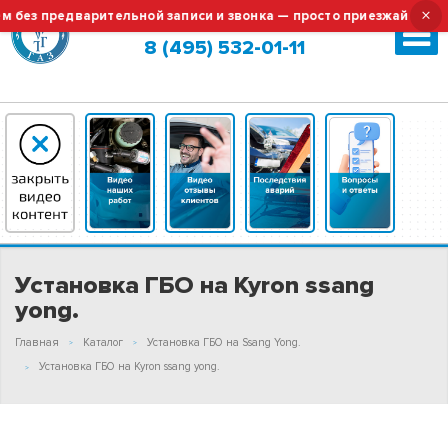
×
редварительной записи и звонка — просто приезжайте!
Те
Москва (сменить город?)
8 (495) 532-01-11
Установка ГБО на Kyron ssang
yong.
Главная
Каталог
Установка ГБО на Ssang Yong.
Установка ГБО на Kyron ssang yong.