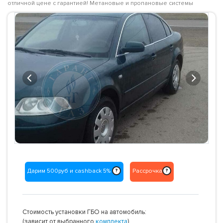
отличной цене с гарантией! Метановые и пропановые системы
Previous
Next
Дарим 500руб и cashback 5%
Рассрочка
?
?
Стоимость установки ГБО на автомобиль:
(зависит от выбранного
комплекта
)