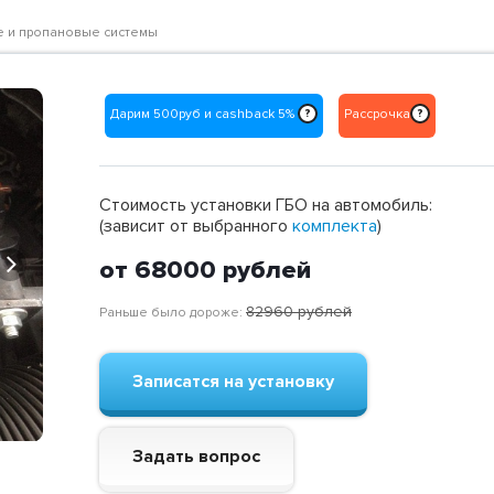
ые и пропановые системы
Дарим 500руб и cashback 5%
Рассрочка
?
?
Стоимость установки ГБО на автомобиль:
(зависит от выбранного
комплекта
)
Next
от 68000
рублей
82960
рублей
Раньше было дороже:
Записатся на установку
Задать вопрос