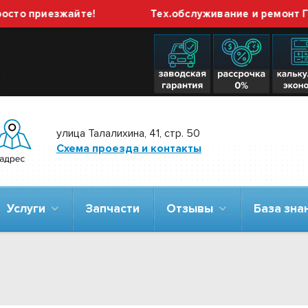
приезжайте!
Тех.обслуживание и ремонт ГБО вы
улица Талалихина, 41, стр. 50
Схема проезда и контакты
Услуги
Запчасти
Отзывы
База зн