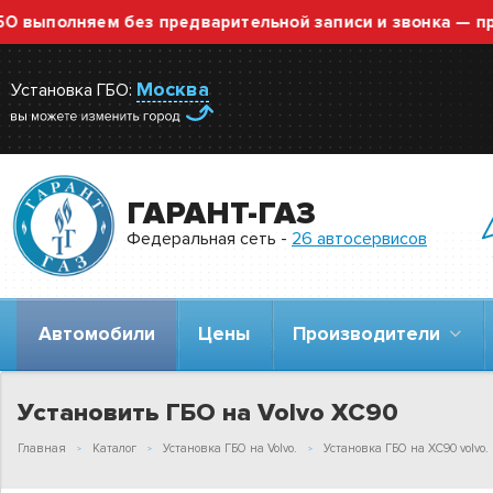
полняем без предварительной записи и звонка — просто 
Москва
Установка ГБО:
ГАРАНТ-ГАЗ
Федеральная сеть -
26 автосервисов
Автомобили
Цены
Производители
Установить ГБО на Volvo XC90
Главная
Каталог
Установка ГБО на Volvo.
Установка ГБО на XC90 volvo.