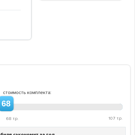
стоимость комплекта:
68
107
т.р.
68
т.р.
биля сэкономит за год