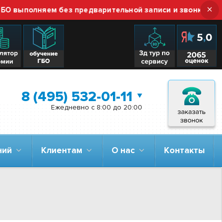
×
полняем без предварительной записи и звонка — просто
8 (495) 532-01-11
Ежедневно с 8:00 до 20:00
аний
Клиентам
О нас
Контакты