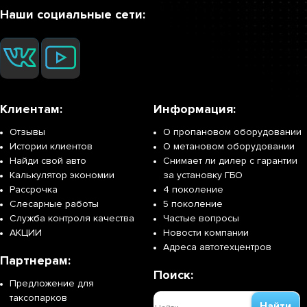
специалистам. В этом случае вы сможете получить гарантию на
Наши социальные сети:
проделанную работу и будете уверены в безопасной эксплуатации
газового оборудования.
Профессиональная установка ГБО В Домодедово в
специализированном центре Гарант-Газ производится с
предоставлением гарантии от 5 лет до вечной. При этом не
учитывается пробег автомобиля, а действие гарантии начинается со
Клиентам:
Информация:
дня установки комплекта.
Отзывы
О пропановом оборудовании
Истории клиентов
О метановом оборудовании
Найди свой авто
Снимает ли дилер с гарантии
Калькулятор экономии
за установку ГБО
Рассрочка
4 поколение
Слесарные работы
5 поколение
Служба контроля качества
Частые вопросы
АКЦИИ
Новости компании
Адреса автотехцентров
Партнерам:
Поиск:
Предложение для
таксопарков
Найти