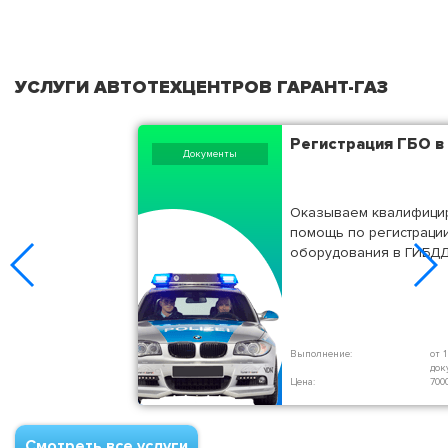
УСЛУГИ АВТОТЕХЦЕНТРОВ ГАРАНТ-ГАЗ
Регистрация ГБО 
Документы
Оказываем квалифици
помощь по регистраци
оборудования в ГИБД
Выполнение:
от 
док
Цена:
700
Смотреть все услуги