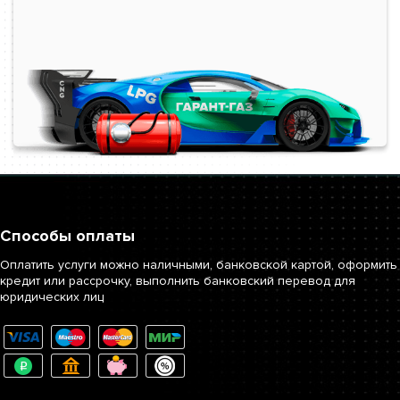
сравнении. Установка ГБО в Домодедово многим может
показаться дорогостоящей. Однако по заверениям водителей,
уже установивших ГБО, эта процедура в любом случае
окупается с запасом. К примеру, на коммерческом транспорте
окупаемость газового комплекта может наступить уже через 1
месяц с момента монтажа ГБО.
После монтажа оборудования газовый баллон займет в
багажнике много пространства. Однако этот вопрос также
можно решить. Существуют тороидальные газовые баллоны,
которые еще называют “бубликами”. По форме для них в
Способы оплаты
багажнике подходит ниша для запасного колеса. Если
сравнивать “бублик” с цилиндрическим баллоном, то это будет
Оплатить услуги можно наличными, банковской картой, оформить
кредит или рассрочку, выполнить банковский перевод для
наиболее оптимальное решение. Запаску переложить намного
юридических лиц
проще, в то время как цилиндрический газовый баллон в
багажнике действительно может доставить некоторые
неудобства.
Доверять установку ГБО следует только квалифицированным