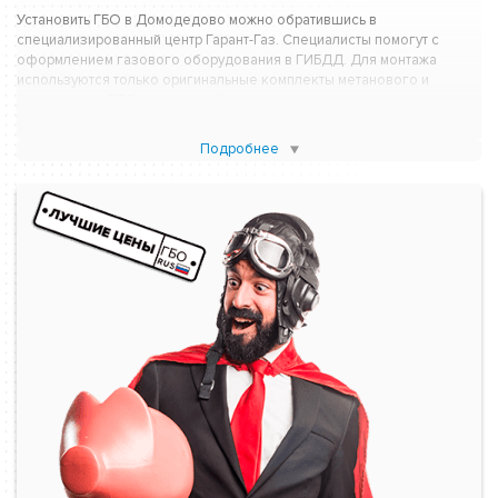
Установить ГБО в Домодедово можно обратившись в
специализированный центр Гарант-Газ. Специалисты помогут с
оформлением газового оборудования в ГИБДД. Для монтажа
используются только оригинальные комплекты метанового и
пропанового ГБО известных брендов.
Проблемы с возможностью заправки газом на сегодняшний день
Подробнее
полностью отсутствуют. Пополнить баллон “голубым топливом”
можно в ближайшей доступности.
ПРЕИМУЩЕСТВА ПЕРЕВОДА АВТОМОБИЛЯ
НА ГАЗ
Основным преимуществом будет ощутимая экономия на стоимости
топлива. Как известно газ почти в два раза дешевле бензина. Еще
одним важным фактором использования газа в качестве
автомобильного топлива — это вклад в сохранение экологии.
Каждый автовладелец, заправляющий авто не бензином, а газом
вносит свой ощутимый вклад в это благое дело.
Можно выделить еще ряд преимуществ установки ГБО:
Автомобиль получит увеличенным пробег без дозаправки,