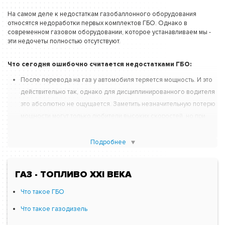
На самом деле к недостаткам газобаллонного оборудования
относятся недоработки первых комплектов ГБО. Однако в
современном газовом оборудовании, которое устанавливаем мы -
эти недочеты полностью отсутствуют.
Что сегодня ошибочно считается недостатками ГБО:
После перевода на газ у автомобиля теряется мощность. И это
действительно так, однако для дисциплинированного водителя
это абсолютно не ощущается. Заметить незначительную потерю
мощности могут только любители высоких скоростей, но при
больших оборотах ГБО автоматически переключает
автомобиль на бензин.
Подробнее
Техобслуживание ГБО требует денежных затрат. Еще один
правдивый пункт. Однако это необходимая мера,
ГАЗ - ТОПЛИВО XXI ВЕКА
обеспечивающая длительную и безопасную эксплуатацию
Что такое ГБО
газового оборудования. К тому же экономия денег на заправке
значительно превышает расходы на ТО.
Что такое газодизель
Установка ГБО ― дорогое удовольствие. Все познается в