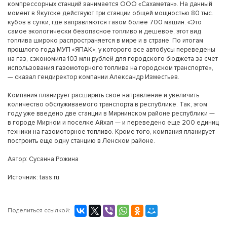
компрессорных станций занимается ООО «Сахаметан». На данный
момент в Якутске действуют три станции общей мощностью 80 тыс.
кубов в сутки, где заправляются газом более 700 машин. «Это
самое экологически безопасное топливо и дешевое, этот вид
топлива широко распространяется в мире и в стране. По итогам
прошлого года МУП «ЯПАК», у которого все автобусы переведены
на газ, сэкономила 103 млн рублей для городского бюджета за счет
использования газомоторного топлива на городском транспорте»,
— сказал гендиректор компании Александр Изместьев.
Компания планирует расширить свое направление и увеличить
количество обслуживаемого транспорта в республике. Так, этом
году уже введено две станции в Мирнинском районе республики —
в городе Мирном и поселке Айхал — и переведено еще 200 единиц
техники на газомоторное топливо. Кроме того, компания планирует
построить еще одну станцию в Ленском районе.
Автор: Сусанна Рожина
Источник: tass.ru
Поделиться ссылкой: