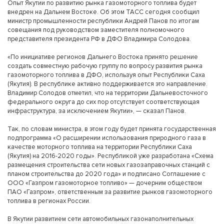
Опыт Якутии по развитию рынка газомоторного топлива будет
внедрен на Дальнем Востоке. Об этом ТАСС сегодня сообщил
министр промышленности республики Андрей Панов по итогам
совещания под руководством заместителя полномочного
представителя президента РФ в ДФО Владимира Солодова.
«По инициативе регионов Дальнего Востока принято решение
создать совместную рабочую группу по вопросу развития рынка
газомоторного топлива в ДФО, используя опыт Республики Саха
(Якутия). В республике активно поддерживается это направление.
Владимир Солодов отметил, что на территории Дальневосточного
федерального округа до сих пор отсутствует соответствующая
инфраструктура, за исключением Якутии», — сказал Панов.
Так, по словам министра, в этом году будет принята государственная
подпрограмма «О расширении использования природного газа в
качестве моторного топлива на территории Республики Саха
(Якутия) на 2016-2020 годы». Республикой уже разработана «Схема
размещения строительства сети новых газозаправочных станций с
планом строительства до 2020 года» и подписано Соглашение с
ООО «Газпром газомоторное топливо» — дочерним обществом
ПАО «Газпром», ответственным за развитие рынков газомоторного
топлива в регионах России.
В Якутии развитием сети автомобильных газонаполнительных