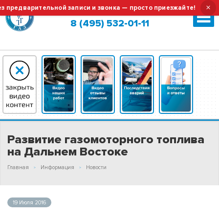
×
 предварительной записи и звонка — просто приезжайте!
Москва (сменить город?)
8 (495) 532-01-11
Развитие газомоторного топлива
на Дальнем Востоке
Главная
Информация
Новости
19 Июля 2016