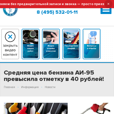
×
яем без предварительной записи и звонка — просто приезжайте!
Москва (сменить город?)
8 (495) 532-01-11
Средняя цена бензина АИ-95
превысила отметку в 40 рублей!
Главная
Информация
Новости