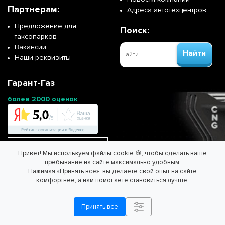
Партнерам:
Адреса автотехцентров
Предложение для
Поиск:
таксопарков
Вакансии
Найти
Наши реквизиты
Гарант-Газ
более 2000 оценок
Перейти на сайт франшизы
Привет! Мы используем файлы cookie 🍪, чтобы сделать ваше
пребывание на сайте максимально удобным.
Нажимая «Принять все», вы делаете свой опыт на сайте
ООО "ГАРАНТ-ГАЗ" - Спасем планету вместе!
комфортнее, а нам помогаете становиться лучше.
Информация на сайте не является публичной офертой.
Согласие на обработку персональных данных
/
Политика
Принять все
обработки персональных данных.