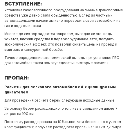
ВСТУПЛЕНИЕ:
Установка газобаллонного оборудования на личные транспортные
средства уже давно стала обыденностью. Вслед за частными
автовладельцами начали активно переводить свои автомобили на
газ и водители такси.
Многие до сих пор задаются вопросом, выгодно ли это, ведь
хочется, вложив средства в переоборудование авто, получить
экономический эффект. Это позволит снизить цены на проезд и
выиграть в конкурентной борьбе.
Точное определение экономической выгоды при установке ГБО
для автомобиля такси помогут сделать некоторые расчеты.
ПРОПАН:
Расчеты для легкового автомобиля с 4-х цилиндровым
двигателем
Для проведения расчета берем следующие исходные данные:
За основу берем расход жидкого топлива в смешанном цикле 7
литров на 100 км.
Поскольку расход пропана на 10% выше, чем бензина, то с учетом
коэффициента 1,1 получаем расход газа пропан на 100 км 7,7 литра.