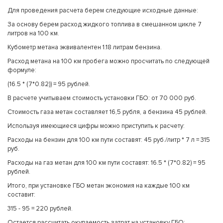
Для проведения расчета берем следующие исходные данные:
За основу берем расход жидкого топлива в смешанном цикле 7
литров на 100 км.
Кубометр метана эквивалентен 1.18 литрам бензина.
Расход метана на 100 км пробега можно просчитать по следующей
формуле:
(16.5 * (7*0.82)) = 95 рублей.
В расчете учитываем стоимость установки ГБО: от 70 000 руб.
Стоимость газа метан составляет 16,5 рубля, а бензина 45 рублей.
Используя имеющиеся цифры можно приступить к расчету:
Расходы на бензин для 100 км пути составят: 45 руб./литр * 7 л = 315
руб.
Расходы на газ метан для 100 км пути составят: 16.5 * (7*0.82) = 95
рублей.
Итого, при установке ГБО метан экономия на каждые 100 км
составит:
315 - 95 = 220 рублей.
Остается рассчитать окупаемость затрат на установку ГБО: