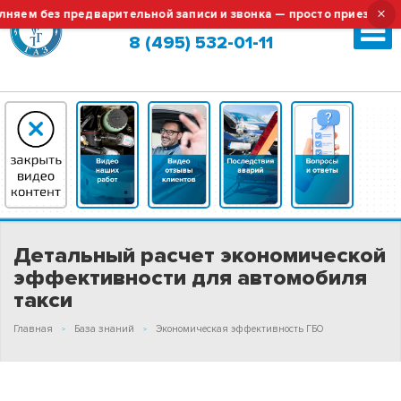
×
яем без предварительной записи и звонка — просто приезжайте!
Москва (сменить город?)
8 (495) 532-01-11
Детальный расчет экономической
эффективности для автомобиля
такси
Главная
База знаний
Экономическая эффективность ГБО