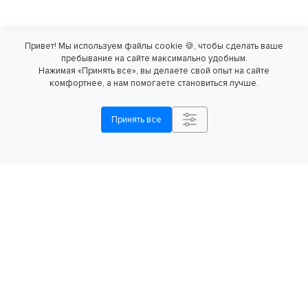
Привет! Мы используем файлы cookie 🍪, чтобы сделать ваше
пребывание на сайте максимально удобным.
Нажимая «Принять все», вы делаете свой опыт на сайте
комфортнее, а нам помогаете становиться лучше.
Принять все
Калькуляторы
Регистрация
Заказать
экономии
ГБО в ГИБДД
консультацию
Способы оплаты
Оплатить услуги можно наличными, банковской картой,
оформить кредит или рассрочку, выполнить банковский
перевод для юридических лиц