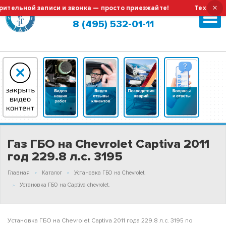
×
ьной записи и звонка — просто приезжайте!
Тех.обслужив
Москва (сменить город?)
8 (495) 532-01-11
Газ ГБО на Chevrolet Captiva 2011
год 229.8 л.с. 3195
Главная
Каталог
Установка ГБО на Chevrolet.
Установка ГБО на Captiva chevrolet.
Установка ГБО на Chevrolet Captiva 2011 года 229.8 л.с. 3195 по