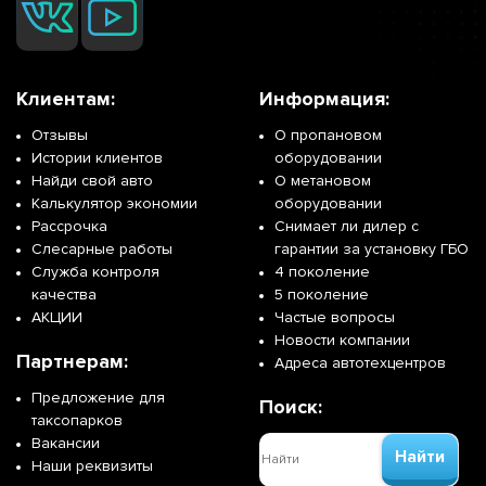
Клиентам:
Информация:
Отзывы
О пропановом
Истории клиентов
оборудовании
Найди свой авто
О метановом
Калькулятор экономии
оборудовании
Рассрочка
Снимает ли дилер с
Слесарные работы
гарантии за установку ГБО
Служба контроля
4 поколение
качества
5 поколение
АКЦИИ
Частые вопросы
Новости компании
Партнерам:
Адреса автотехцентров
Предложение для
Поиск:
таксопарков
Вакансии
Найти
Наши реквизиты