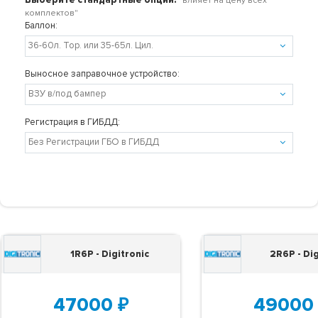
"влияет на цену всех
комплектов"
Баллон:
Выносное заправочное устройство:
Регистрация в ГИБДД:
1R6P - Digitronic
2R6P - Dig
47000
₽
49000