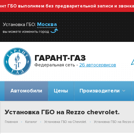
ГБО выполняем без предварительной записи и звонка — 
Москва
Установка ГБО:
ГАРАНТ-ГАЗ
Федеральная сеть -
26 автосервисов
Автомобили
Цены
Производители
Установка ГБО на Rezzo chevrolet.
Главная
Каталог
Установка ГБО на Chevrolet.
Установка ГБО на Rezzo ch