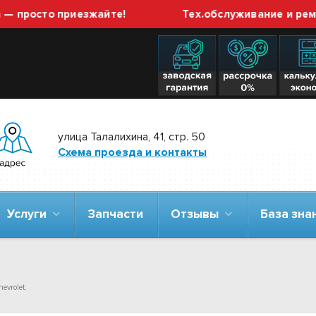
просто приезжайте!
Тех.обслуживание и ремонт
улица Талалихина, 41, стр. 50
Схема проезда и контакты
Услуги
Запчасти
Отзывы
База зн
evrolet.