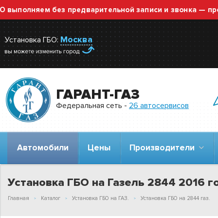
олняем без предварительной записи и звонка — просто п
Москва
Установка ГБО:
ГАРАНТ-ГАЗ
Федеральная сеть -
26 автосервисов
Автомобили
Цены
Производители
Установка ГБО на Газель 2844 2016 го
Главная
Каталог
Установка ГБО на ГАЗ.
Установка ГБО на 2844 газ.