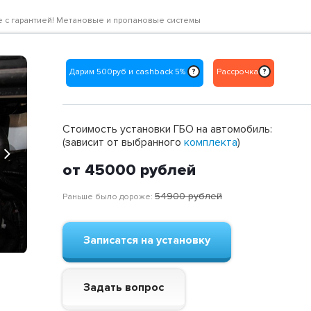
ене с гарантией! Метановые и пропановые системы
Дарим 500руб и cashback 5%
Рассрочка
?
?
Стоимость установки ГБО на автомобиль:
(зависит от выбранного
комплекта
)
Next
от 45000
рублей
54900
рублей
Раньше было дороже:
Записатся на установку
Задать вопрос