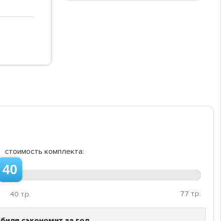
стоимость комплекта:
40
77
т.р.
40
т.р.
биля сэкономит за год