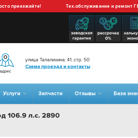
риезжайте!
Тех.обслуживание и ремонт ГБО вы
улица Талалихина, 41, стр. 50
Схема проезда и контакты
Услуги
Запчасти
Отзывы
База зн
д 106.9 л.с. 2890