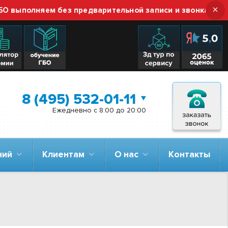
×
полняем без предварительной записи и звонка — просто 
8 (495) 532-01-11
Ежедневно с 8:00 до 20:00
аний
Клиентам
О нас
Контакты