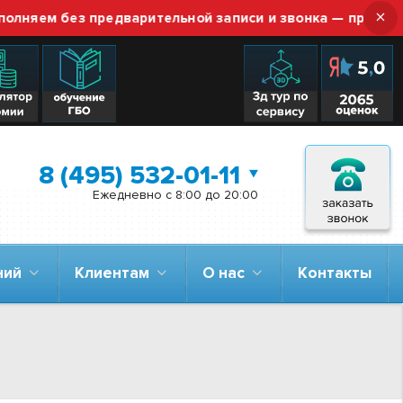
×
м без предварительной записи и звонка — просто приез
8 (495) 532-01-11
Ежедневно с 8:00 до 20:00
аний
Клиентам
О нас
Контакты