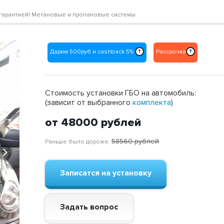
 с гарантией! Метановые и пропановые системы
Дарим 500руб и cashback 5%
Рассрочка
?
?
Стоимость установки ГБО на автомобиль:
(зависит от выбранного
комплекта
)
от 48000
рублей
58560
рублей
Раньше было дороже:
Next
Записатся на установку
Задать вопрос