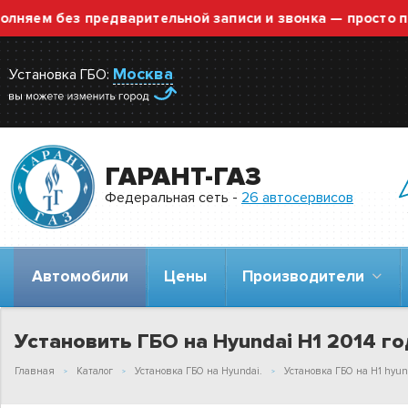
м без предварительной записи и звонка — просто приезж
Москва
Установка ГБО:
ГАРАНТ-ГАЗ
Федеральная сеть -
26 автосервисов
Автомобили
Цены
Производители
Установить ГБО на Hyundai H1 2014 год
Главная
Каталог
Установка ГБО на Hyundai.
Установка ГБО на H1 hyun