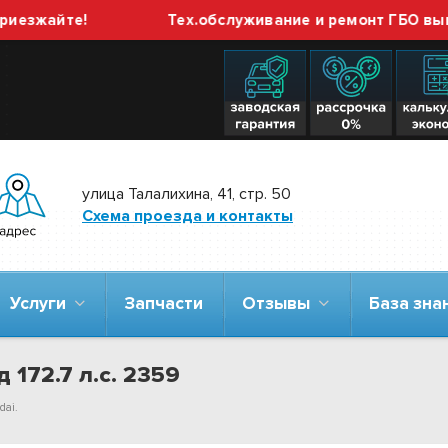
айте!
Тех.обслуживание и ремонт ГБО выполняе
улица Талалихина, 41, стр. 50
Схема проезда и контакты
Услуги
Запчасти
Отзывы
База зн
 172.7 л.с. 2359
dai.