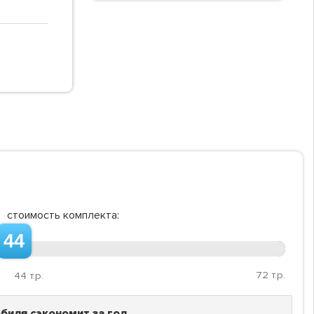
стоимость комплекта:
44
72
т.р.
44
т.р.
биля сэкономит за год