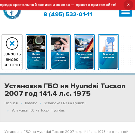
×
варительной записи и звонка — просто приезжайте!
Тех.о
Москва (сменить город?)
8 (495) 532-01-11
Установка ГБО на Hyundai Tucson
2007 год 141.4 л.с. 1975
Главная
Каталог
Установка ГБО на Hyundai.
Установка ГБО на Tucson hyundai.
Установка ГБО на Hyundai Tucson 2007 года 141.4 л.с. 1975 по отличной