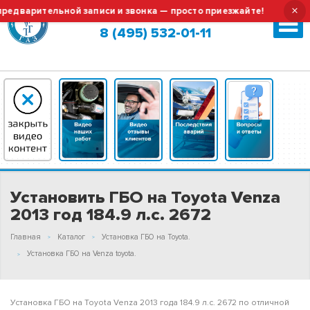
×
арительной записи и звонка — просто приезжайте!
Тех.об
Москва (сменить город?)
8 (495) 532-01-11
Установить ГБО на Toyota Venza
2013 год 184.9 л.с. 2672
Главная
Каталог
Установка ГБО на Toyota.
Установка ГБО на Venza toyota.
Установка ГБО на Toyota Venza 2013 года 184.9 л.с. 2672 по отличной