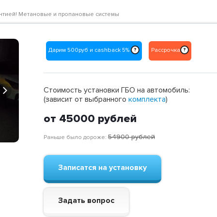
гарантией! Метановые и пропановые системы
Дарим 500руб и cashback 5%
Рассрочка
?
?
Next
Стоимость установки ГБО на автомобиль:
(зависит от выбранного
комплекта
)
от 45000
рублей
54900
рублей
Раньше было дороже:
Записатся на установку
Задать вопрос