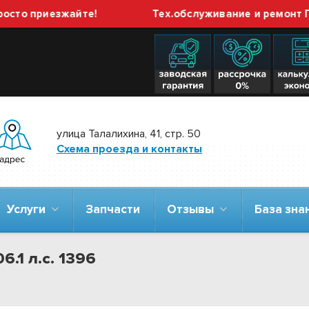
приезжайте!
Тех.обслуживание и ремонт ГБО вы
улица Талалихина, 41, стр. 50
Схема проезда и контакты
Услуги
Запчасти
Отзывы
База зн
6.1 л.с. 1396