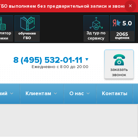
×
полняем без предварительной записи и звонка — просто
8 (495) 532-01-11
Ежедневно с 8:00 до 20:00
аний
Клиентам
О нас
Контакты