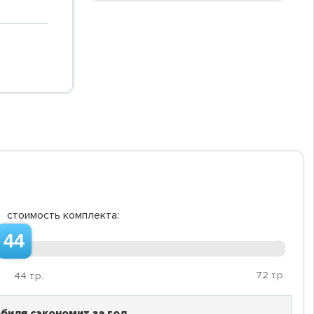
стоимость комплекта:
44
72
т.р.
44
т.р.
биля сэкономит за год