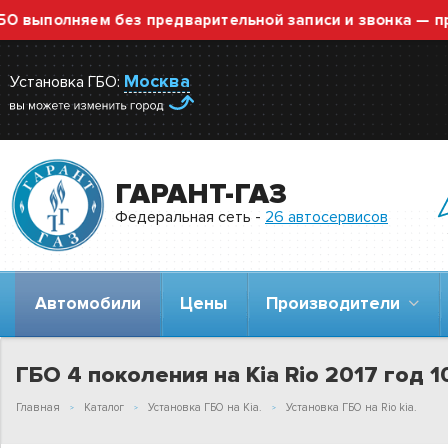
полняем без предварительной записи и звонка — просто 
Москва
Установка ГБО:
ГАРАНТ-ГАЗ
Федеральная сеть -
26 автосервисов
Автомобили
Цены
Производители
ГБО 4 поколения на Kia Rio 2017 год 10
Главная
Каталог
Установка ГБО на Kia.
Установка ГБО на Rio kia.