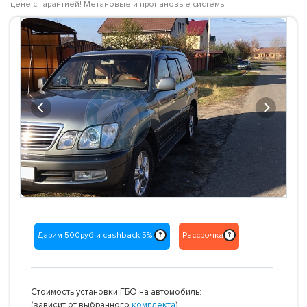
цене с гарантией! Метановые и пропановые системы
Previous
Next
Дарим 500руб и cashback 5%
Рассрочка
?
?
Стоимость установки ГБО на автомобиль:
(зависит от выбранного
комплекта
)