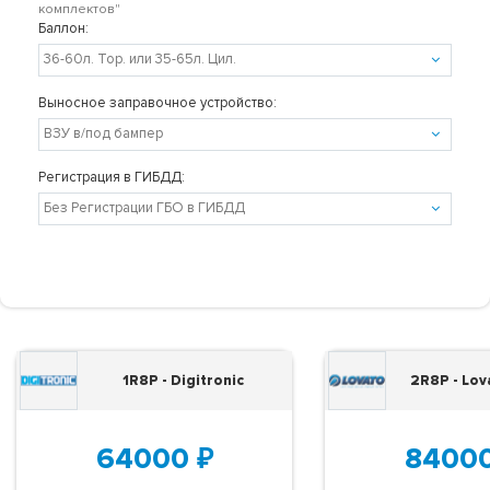
комплектов"
Баллон:
Выносное заправочное устройство:
Регистрация в ГИБДД:
1R8P - Digitronic
2R8P - Lov
64000
₽
8400