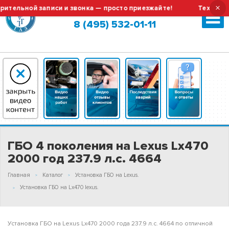
×
ьной записи и звонка — просто приезжайте!
Тех.обслужив
Москва (сменить город?)
8 (495) 532-01-11
ГБО 4 поколения на Lexus Lx470
2000 год 237.9 л.с. 4664
Главная
Каталог
Установка ГБО на Lexus.
Установка ГБО на Lx470 lexus.
Установка ГБО на Lexus Lx470 2000 года 237.9 л.с. 4664 по отличной