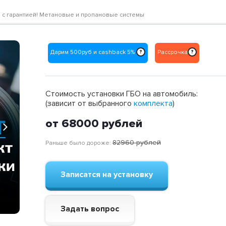
ене с гарантией! Метановые и пропановые системы
Дарим 500руб и cashback 5%
Рассрочка
?
?
Стоимость установки ГБО на автомобиль:
(зависит от выбранного
комплекта
)
от 68000
рублей
Next
82960
рублей
Раньше было дороже:
Записатся на установку
Задать вопрос