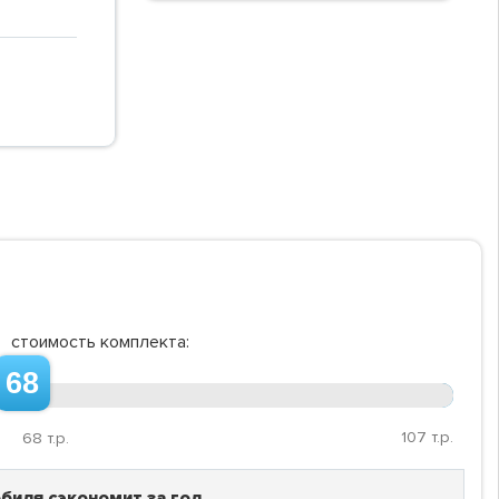
стоимость комплекта:
68
107
т.р.
68
т.р.
биля сэкономит за год