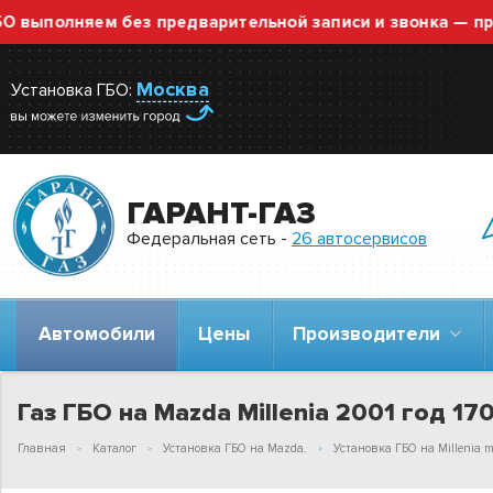
полняем без предварительной записи и звонка — просто
Москва
Установка ГБО:
ГАРАНТ-ГАЗ
Федеральная сеть -
26 автосервисов
Автомобили
Цены
Производители
Газ ГБО на Mazda Millenia 2001 год 170
Главная
Каталог
Установка ГБО на Mazda.
Установка ГБО на Millenia 