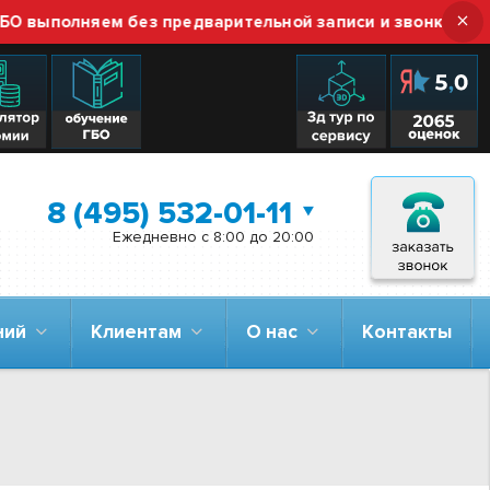
×
ыполняем без предварительной записи и звонка — прост
8 (495) 532-01-11
Ежедневно с 8:00 до 20:00
аний
Клиентам
О нас
Контакты