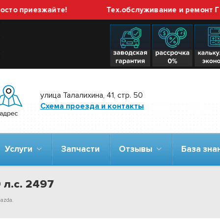
 приезжайте!
Тех.обслуживание и ремонт ГБО в
улица Талалихина, 41, стр. 50
Схема проезда и контакты
Услуги
Запчасти
Отзывы
База зн
 л.с. 2497
mazda.