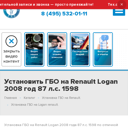
×
ной записи и звонка — просто приезжайте!
Тех.обслужива
Москва (сменить город?)
8 (495) 532-01-11
Установить ГБО на Renault Logan
2008 год 87 л.с. 1598
Главная
Каталог
Установка ГБО на Renault.
Установка ГБО на Logan renault.
Установка ГБО на Renault Logan 2008 года 87 л.с. 1598 по отличной