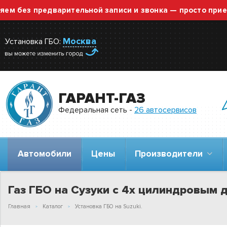
з предварительной записи и звонка — просто приезжайт
Москва
Установка ГБО:
ГАРАНТ-ГАЗ
Федеральная сеть -
26 автосервисов
Автомобили
Цены
Производители
Газ ГБО на Сузуки с 4х цилиндровым 
Главная
Каталог
Установка ГБО на Suzuki.