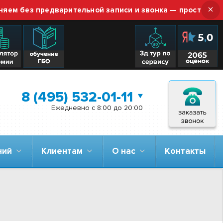
×
ез предварительной записи и звонка — просто приезжай
8 (495) 532-01-11
Ежедневно с 8:00 до 20:00
аний
Клиентам
О нас
Контакты