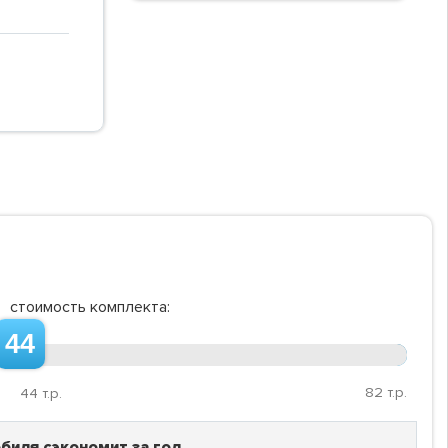
стоимость комплекта:
44
82
т.р.
44
т.р.
биля сэкономит за год