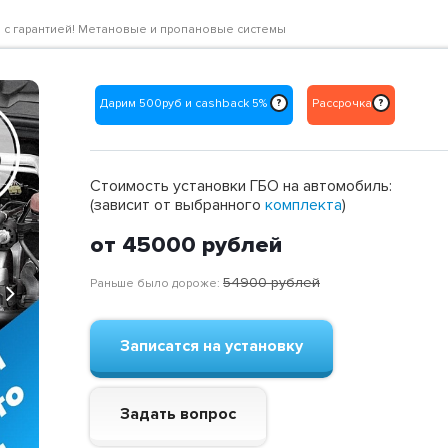
е с гарантией! Метановые и пропановые системы
Дарим 500руб и cashback 5%
Рассрочка
?
?
Стоимость установки ГБО на автомобиль:
(зависит от выбранного
комплекта
)
от 45000
рублей
54900
рублей
Раньше было дороже:
Next
Записатся на установку
Задать вопрос